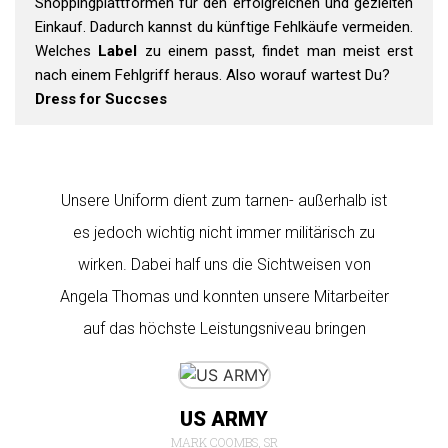
Shoppingplattformen für den erfolgreichen und gezielten
Einkauf. Dadurch kannst du künftige Fehlkäufe vermeiden.
Welches
Label
zu einem passt, findet man meist erst
nach einem Fehlgriff heraus. Also worauf wartest Du?
Dress for Succses
Unsere Uniform dient zum tarnen- außerhalb ist
Mi
es jedoch wichtig nicht immer militärisch zu
Mi
wirken. Dabei half uns die Sichtweisen von
Ih
Angela Thomas und konnten unsere Mitarbeiter
auf das höchste Leistungsniveau bringen
L
US ARMY
MARK COOMBS, SR